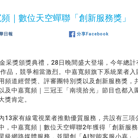
嘉寬頻｜數位天空蟬聯「創新服務獎」
華日報
分享Facebook
屆金采獎頒獎典禮，28日晚間盛大登場，今年總計
入圍作品，競爭相當激烈。中嘉寬頻旗下系統業者
用頻道經營獎、評審團特別獎以及創新服務獎，
以及中嘉寬頻｜三冠王「南境拾光」節目也都入
大獎肯定。
內13家有線電視業者推動優質服務，共設有三項
中，中嘉寬頻｜數位天空蟬聯2年獲得「創新服務
星級網路媒體服務，並開創「AI智能客服小嘉」