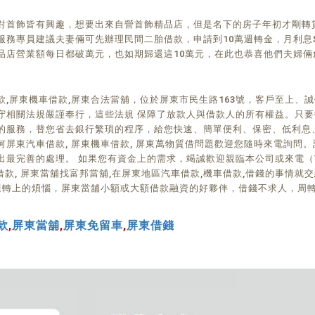
對首飾皆有興趣，想要出來自營首飾精品店，但是名下的房子年初才剛轉
專員建議夫妻倆可先辦理民間二胎借款，申請到10萬週轉金，月利息$25
品店營業額每日都破萬元，也如期歸還這10萬元，在此也恭喜他們夫婦倆
,屏東機車借款,屏東合法當舖，位於屏東市民生路163號，客戶至上、
守相關法規嚴謹奉行，這些法規 保障了放款人與借款人的所有權益。只
的服務，替您省去銀行繁瑣的程序，給您快速、簡單便利、保密、低利息
屏東汽車借款, 屏東機車借款, 屏東萬物質借問題歡迎您隨時來電詢問
完善的處理。 如果您有資金上的需求，竭誠歡迎親臨本公司或來電（TEL：
借款, 屏東當舖找富邦當舖,在屏東地區汽車借款,機車借款,借錢的事情就
週轉上的煩惱，屏東當舖小額或大額借款融資的好夥伴，借錢不求人，周轉、
款
,
屏東當舖
,
屏東免留車
,
屏東借錢