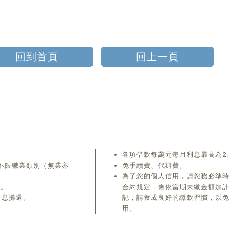
回到首頁
回上一頁
。
各項借款每萬元每月利息最高為2.
 不限職業類別（無業亦
免手續費、代辦費。
為了您的個人信用，請您務必準
）。
合約規定，會依當期未繳金額加計
月息攤還。
記，請養成良好的繳款習慣，以
用。