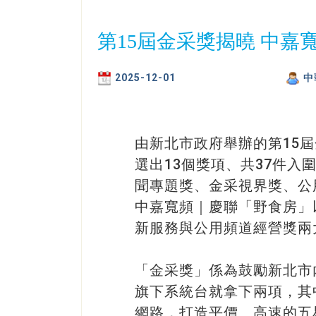
第15屆金采獎揭曉 中
2025-12-01
中
由新北市政府舉辦的第15
選出13個獎項、共37件
聞專題獎、金采視界獎、公
中嘉寬頻｜慶聯「野食房」
新服務與公用頻道經營獎兩
「金采獎」係為鼓勵新北市
旗下系統台就拿下兩項，其
網路，打造平價、高速的五