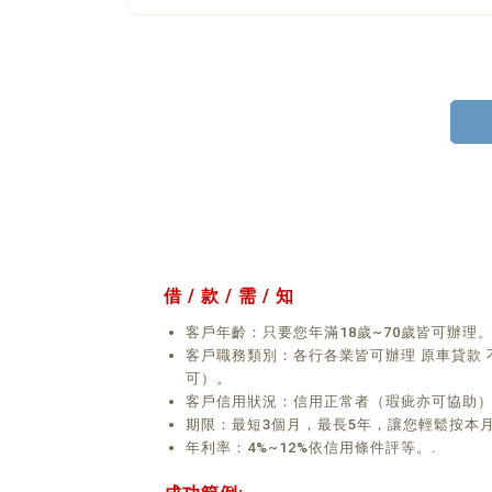
借 / 款 / 需 / 知
客戶年齡：只要您年滿18歲~70歲皆可辦理
客戶職務類別：各行各業皆可辦理 原車貸款
可）。
客戶信用狀況：信用正常者（瑕疵亦可協助
期限：最短3個月，最長5年，讓您輕鬆按本
年利率：4%~12%依信用條件評等。.