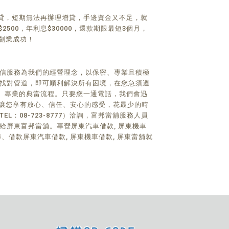
貸，短期無法再辦理增貸，手邊資金又不足，就
00，年利息$30000，還款期限最短3個月，
創業成功！
誠信服務為我們的經營理念，以保密、專業且積極
要找對管道，即可順利解決所有困境，在您急須週
、專業的典當流程。只要您一通電話，我們會迅
。讓您享有放心、信任、安心的感受，花最少的時
08-723-8777）洽詢，富邦當舖服務人員
交給屏東富邦當舖。專營屏東汽車借款, 屏東機車
借款屏東汽車借款, 屏東機車借款, 屏東當舖就