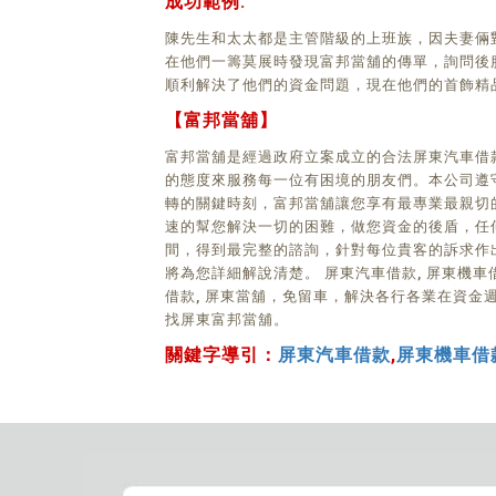
成功範例:
陳先生和太太都是主管階級的上班族，因夫妻倆
在他們一籌莫展時發現富邦當舖的傳單，詢問後服務
順利解決了他們的資金問題，現在他們的首飾精
【富邦當舖】
富邦當舖是經過政府立案成立的合法屏東汽車借款
的態度來服務每一位有困境的朋友們。本公司遵
轉的關鍵時刻，富邦當舖讓您享有最專業最親切
速的幫您解決一切的困難，做您資金的後盾，任何
間，得到最完整的諮詢，針對每位貴客的訴求作出最
將為您詳細解說清楚。 屏東汽車借款, 屏東機車
借款, 屏東當舖，免留車，解決各行各業在資金
找屏東富邦當舖。
關鍵字導引：
屏東汽車借款
,
屏東機車借