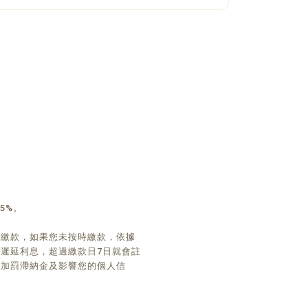
5%。
時繳款，如果您未按時繳款，依據
遲延利息，超過繳款日7日就會註
免加罰滯納金及影響您的個人信