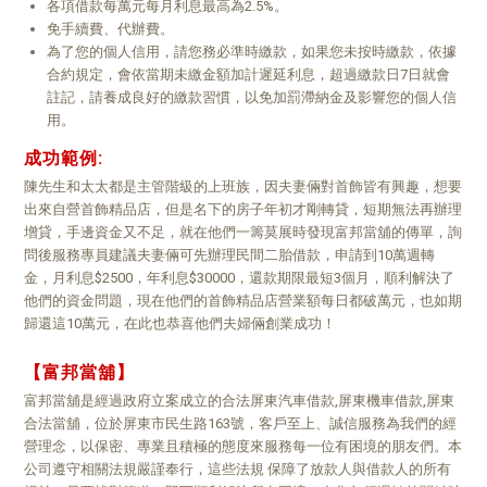
各項借款每萬元每月利息最高為2.5%。
免手續費、代辦費。
為了您的個人信用，請您務必準時繳款，如果您未按時繳款，依據
合約規定，會依當期未繳金額加計遲延利息，超過繳款日7日就會
註記，請養成良好的繳款習慣，以免加罰滯納金及影響您的個人信
用。
成功範例:
陳先生和太太都是主管階級的上班族，因夫妻倆對首飾皆有興趣，想要
出來自營首飾精品店，但是名下的房子年初才剛轉貸，短期無法再辦理
增貸，手邊資金又不足，就在他們一籌莫展時發現富邦當舖的傳單，詢
問後服務專員建議夫妻倆可先辦理民間二胎借款，申請到10萬週轉
金，月利息$2500，年利息$30000，還款期限最短3個月，順利解決了
他們的資金問題，現在他們的首飾精品店營業額每日都破萬元，也如期
歸還這10萬元，在此也恭喜他們夫婦倆創業成功！
【富邦當舖】
富邦當舖是經過政府立案成立的合法屏東汽車借款,屏東機車借款,屏東
合法當舖，位於屏東市民生路163號，客戶至上、誠信服務為我們的經
營理念，以保密、專業且積極的態度來服務每一位有困境的朋友們。本
公司遵守相關法規嚴謹奉行，這些法規 保障了放款人與借款人的所有