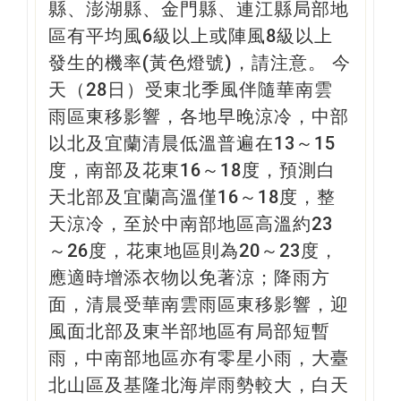
縣、澎湖縣、金門縣、連江縣局部地
區有平均風6級以上或陣風8級以上
發生的機率(黃色燈號)，請注意。 今
天（28日）受東北季風伴隨華南雲
雨區東移影響，各地早晚涼冷，中部
以北及宜蘭清晨低溫普遍在13～15
度，南部及花東16～18度，預測白
天北部及宜蘭高溫僅16～18度，整
天涼冷，至於中南部地區高溫約23
～26度，花東地區則為20～23度，
應適時增添衣物以免著涼；降雨方
面，清晨受華南雲雨區東移影響，迎
風面北部及東半部地區有局部短暫
雨，中南部地區亦有零星小雨，大臺
北山區及基隆北海岸雨勢較大，白天