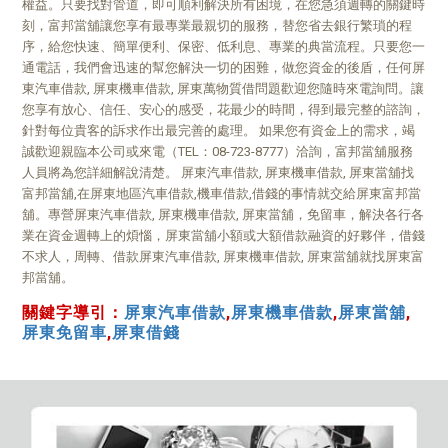
權益。只要找對管道，即可順利解決所有困境，在您急須週轉的關鍵時
刻，富邦當舖讓您享有最專業最親切的服務，替您省去銀行繁瑣的程
序，給您快速、簡單便利、保密、低利息、專業的典當流程。只要您一
通電話，我們會迅速的幫您解決一切的困難，做您資金的後盾，任何屏
東汽車借款, 屏東機車借款, 屏東萬物質借問題歡迎您隨時來電詢問。讓
您享有放心、信任、安心的感受，花最少的時間，得到最完整的諮詢，
針對每位貴客的訴求作出最完善的處理。 如果您有資金上的需求，竭
誠歡迎親臨本公司或來電（TEL：08-723-8777）洽詢，富邦當舖服務
人員將為您詳細解說清楚。 屏東汽車借款, 屏東機車借款, 屏東當舖找
富邦當舖,在屏東地區汽車借款,機車借款,借錢的事情就交給屏東富邦當
舖。專營屏東汽車借款, 屏東機車借款, 屏東當舖，免留車，解決各行各
業在資金週轉上的煩惱，屏東當舖小額或大額借款融資的好夥伴，借錢
不求人，周轉、借款屏東汽車借款, 屏東機車借款, 屏東當舖就找屏東富
邦當舖。
關鍵字導引：
屏東汽車借款
,
屏東機車借款
,
屏東當舖
,
屏東免留車
,
屏東借錢