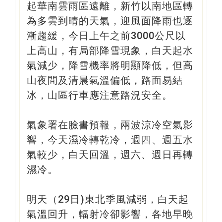
起華南雲雨區遠離，新竹以南地區轉
為多雲到晴的天氣，迎風面降雨也逐
漸趨緩，今日上午之前3000公尺以
上高山，有局部降雪現象，白天起水
氣減少，降雪機率將明顯降低，但高
山夜間及清晨氣溫偏低，路面易結
冰，山區行車應注意路況安全。
氣象署在臉書預報，兩波涼冷空氣影
響，今天濕冷轉乾冷，週四、週五水
氣較少，白天回溫，週六、週日再轉
濕冷。
明天（29日)東北季風減弱，白天起
氣溫回升，輻射冷卻影響，各地早晚