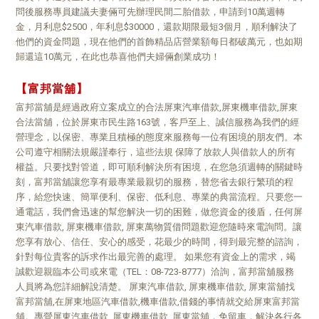
問後服務專員建議夫妻倆可先辦理民間二胎借款，申請到10萬週轉
金，月利息$2500，年利息$30000，還款期限最短3個月，順利解決了
他們的資金問題，現在他們的首飾精品店營業額每日都破萬元，也如期
歸還這10萬元，在此也恭喜他們夫婦倆創業成功！
【富邦當舖】
富邦當舖是經過政府立案成立的合法屏東汽車借款,屏東機車借款,屏東
合法當舖，位於屏東市民生路163號，客戶至上、誠信服務為我們的經
營理念，以保密、專業且積極的態度來服務每一位有困境的朋友們。本
公司遵守相關法規嚴謹奉行，這些法規 保障了放款人與借款人的所有
權益。只要找對管道，即可順利解決所有困境，在您急須週轉的關鍵時
刻，富邦當舖讓您享有最專業最親切的服務，替您省去銀行繁瑣的程
序，給您快速、簡單便利、保密、低利息、專業的典當流程。只要您一
通電話，我們會迅速的幫您解決一切的困難，做您資金的後盾，任何屏
東汽車借款, 屏東機車借款, 屏東萬物質借問題歡迎您隨時來電詢問。讓
您享有放心、信任、安心的感受，花最少的時間，得到最完整的諮詢，
針對每位貴客的訴求作出最完善的處理。 如果您有資金上的需求，竭
誠歡迎親臨本公司或來電（TEL：08-723-8777）洽詢，富邦當舖服務
人員將為您詳細解說清楚。 屏東汽車借款, 屏東機車借款, 屏東當舖找
富邦當舖,在屏東地區汽車借款,機車借款,借錢的事情就交給屏東富邦當
舖。專營屏東汽車借款, 屏東機車借款, 屏東當舖，免留車，解決各行各