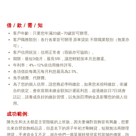
借 / 款 / 需 / 知
客戶年齡：只要您年滿20歲~70歲皆可辦理。
客戶職務類別：各行各業皆可辦理 原車貸款 不限職業類別（無業亦
可）。
客戶信用狀況：信用正常者（瑕疵亦可協助）。
期限：最短3個月，最長5年，讓您輕鬆按本月息攤還。
年利率：4%~12%依信用條件評等。.
各項借款每萬元每月利息最高為2.5%。
免手續費、代辦費。
為了您的個人信用，請您務必準時繳款，如果您未按時繳款，依據
合約規定，會依當期未繳金額加計遲延利息，超過繳款日7日就會
註記，請養成良好的繳款習慣，以免加罰滯納金及影響您的個人信
用。
成功範例:
陳先生和太太都是主管階級的上班族，因夫妻倆對首飾皆有興趣，想要
出來自營首飾精品店，但是名下的房子年初才剛轉貸，短期無法再辦理
增貸，手邊資金又不足，就在他們一籌莫展時發現富邦當舖的傳單，詢